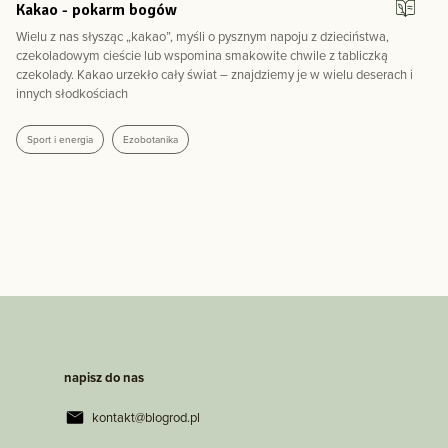
Kakao - pokarm bogów
Wielu z nas słysząc „kakao”, myśli o pysznym napoju z dzieciństwa,
czekoladowym cieście lub wspomina smakowite chwile z tabliczką
czekolady. Kakao urzekło cały świat – znajdziemy je w wielu deserach i
innych słodkościach
Sport i energia
Ezobotanika
napisz do nas
kontakt@blogrod.pl