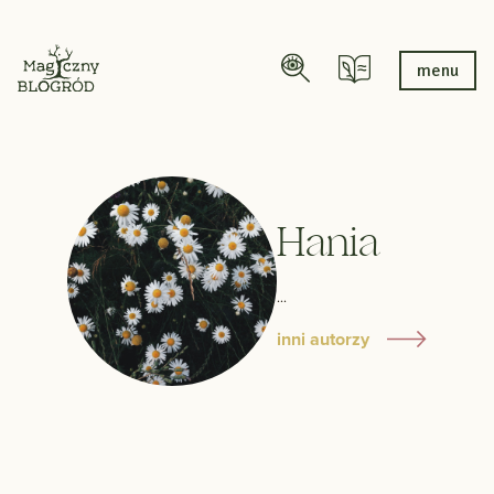
menu
Hania
...
inni autorzy