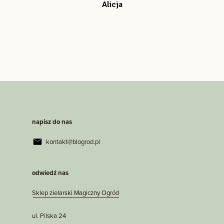
Alicja
napisz do nas
kontakt@blogrod.pl
odwiedź nas
Sklep zielarski Magiczny Ogród
ul. Pilska 24