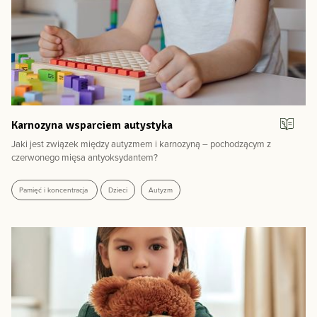
Karnozyna wsparciem autystyka
Jaki jest związek między autyzmem i karnozyną – pochodzącym z
czerwonego mięsa antyoksydantem?
Pamięć i koncentracja
Dzieci
Autyzm