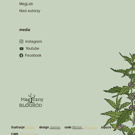
MagLab
Nasi autorzy
media
Instagram
Youtube
Facebook
ilustracje
Masha
design
Joanna
code
Michał,
Cynamon
zdjęcia
Dima
CMS
Orchard Core