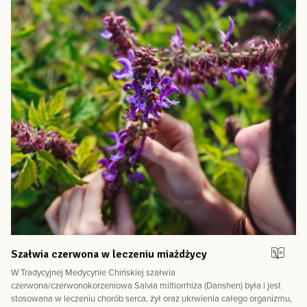
Szałwia czerwona w leczeniu miażdżycy
W Tradycyjnej Medycynie Chińskiej szałwia
czerwona/czerwonokorzeniowa Salvia miltiorrhiza (Danshen) była i jest
stosowana w leczeniu chorób serca, żył oraz ukrwienia całego organizmu,