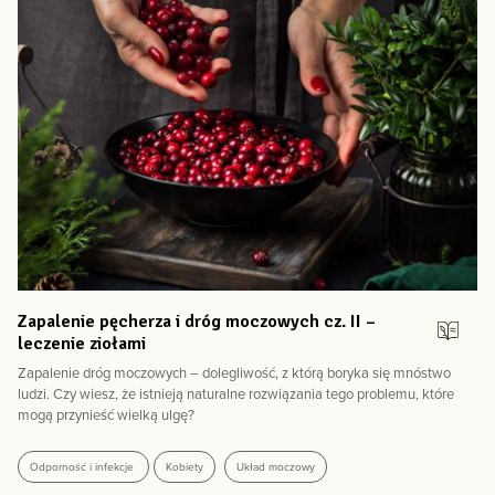
Zapalenie pęcherza i dróg moczowych cz. II –
leczenie ziołami
Zapalenie dróg moczowych – dolegliwość, z którą boryka się mnóstwo
ludzi. Czy wiesz, że istnieją naturalne rozwiązania tego problemu, które
mogą przynieść wielką ulgę?
Odporność i infekcje
Kobiety
Układ moczowy