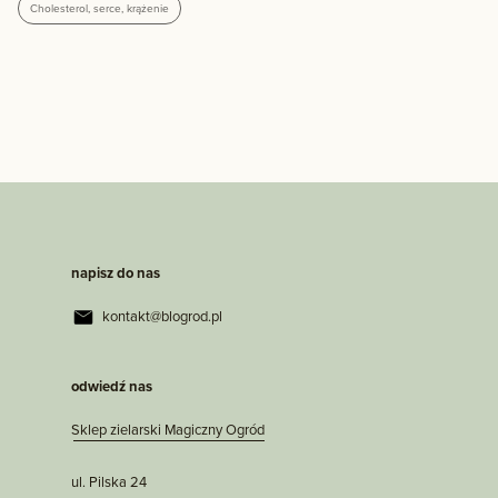
Cholesterol, serce, krążenie
napisz do nas
kontakt@blogrod.pl
odwiedź nas
Sklep zielarski Magiczny Ogród
ul. Pilska 24