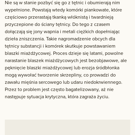
Nie są w stanie pozbyć się go z tętnic i obumierają nim
wypełnione. Powstają wtedy komórki piankowate, które
częściowo przerastają tkanką włóknistą i twardnieją
przyczepione do ściany tętnicy. Do tego z czasem
dołączają się jony wapnia i metali ciężkich dopełniając
dzieła zniszczenia. Takie nagromadzenie obcych dla
tętnicy substancji i komórek skutkuje powstawaniem
blaszki miażdżycowej. Proces dzieje się latami, powolne
narastanie blaszek miażdżycowych jest bezobjawowe, ale
pęknięcie blaszki miażdżycowej lub erozja śródbłonka
mogą wywołać tworzenie skrzepliny, co prowadzi do
zawału mięśnia sercowego lub udaru niedokrwiennego.
Przez to problem jest często bagatelizowany, aż nie
następuje sytuacja krytyczna, która zagraża życiu.