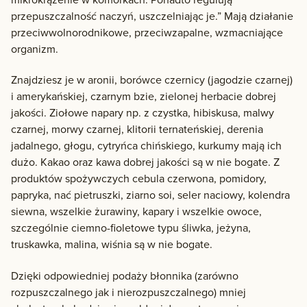
przepuszczalność naczyń, uszczelniając je.” Mają działanie
przeciwwolnorodnikowe, przeciwzapalne, wzmacniające
organizm.
Znajdziesz je w aronii, borówce czernicy (jagodzie czarnej)
i amerykańskiej, czarnym bzie, zielonej herbacie dobrej
jakości. Ziołowe napary np. z czystka, hibiskusa, malwy
czarnej, morwy czarnej, klitorii ternateńskiej, derenia
jadalnego, głogu, cytryńca chińskiego, kurkumy mają ich
dużo. Kakao oraz kawa dobrej jakości są w nie bogate. Z
produktów spożywczych cebula czerwona, pomidory,
papryka, nać pietruszki, ziarno soi, seler naciowy, kolendra
siewna, wszelkie żurawiny, kapary i wszelkie owoce,
szczególnie ciemno-fioletowe typu śliwka, jeżyna,
truskawka, malina, wiśnia są w nie bogate.
Dzięki odpowiedniej podaży błonnika (zarówno
rozpuszczalnego jak i nierozpuszczalnego) mniej