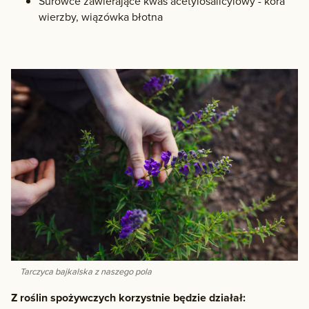
Surowce zawierające kwas acetylosalicylowy - kora
wierzby, wiązówka błotna
Tarczyca bajkalska z naszego pola
Z roślin spożywczych korzystnie będzie działał: