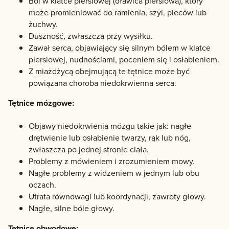
Ból w klatce piersiowej (dławica piersiowa), który
może promieniować do ramienia, szyi, pleców lub
żuchwy.
Duszność, zwłaszcza przy wysiłku.
Zawał serca, objawiający się silnym bólem w klatce
piersiowej, nudnościami, poceniem się i osłabieniem.
Z miażdżycą obejmującą te tętnice może być
powiązana choroba niedokrwienna serca.
Tętnice mózgowe:
Objawy niedokrwienia mózgu takie jak: nagłe
drętwienie lub osłabienie twarzy, rąk lub nóg,
zwłaszcza po jednej stronie ciała.
Problemy z mówieniem i zrozumieniem mowy.
Nagłe problemy z widzeniem w jednym lub obu
oczach.
Utrata równowagi lub koordynacji, zawroty głowy.
Nagłe, silne bóle głowy.
Tętnice obwodowe: