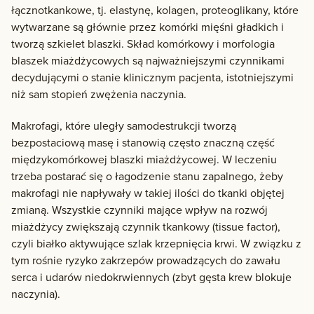
łącznotkankowe, tj. elastynę, kolagen, proteoglikany, które
wytwarzane są głównie przez komórki mięśni gładkich i
tworzą szkielet blaszki. Skład komórkowy i morfologia
blaszek miażdżycowych są najważniejszymi czynnikami
decydującymi o stanie klinicznym pacjenta, istotniejszymi
niż sam stopień zwężenia naczynia.
Makrofagi, które uległy samodestrukcji tworzą
bezpostaciową masę i stanowią często znaczną część
międzykomórkowej blaszki miażdżycowej. W leczeniu
trzeba postarać się o łagodzenie stanu zapalnego, żeby
makrofagi nie napływały w takiej ilości do tkanki objętej
zmianą. Wszystkie czynniki mające wpływ na rozwój
miażdżycy zwiększają czynnik tkankowy (tissue factor),
czyli białko aktywujące szlak krzepnięcia krwi. W związku z
tym rośnie ryzyko zakrzepów prowadzących do zawału
serca i udarów niedokrwiennych (zbyt gęsta krew blokuje
naczynia).