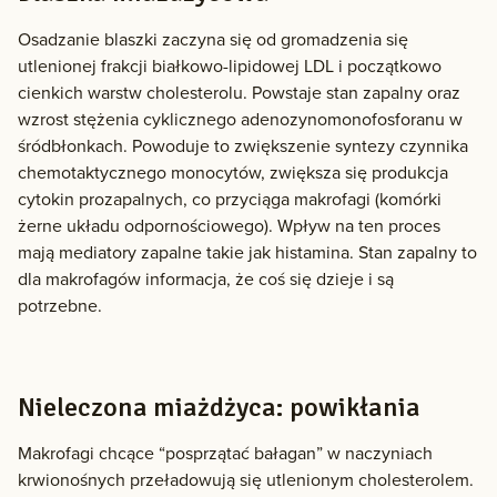
Osadzanie blaszki zaczyna się od gromadzenia się
utlenionej frakcji białkowo-lipidowej LDL i początkowo
cienkich warstw cholesterolu. Powstaje stan zapalny oraz
wzrost stężenia cyklicznego adenozynomonofosforanu w
śródbłonkach. Powoduje to zwiększenie syntezy czynnika
chemotaktycznego monocytów, zwiększa się produkcja
cytokin prozapalnych, co przyciąga makrofagi (komórki
żerne układu odpornościowego). Wpływ na ten proces
mają mediatory zapalne takie jak histamina. Stan zapalny to
dla makrofagów informacja, że coś się dzieje i są
potrzebne.
Nieleczona miażdżyca: powikłania
Makrofagi chcące “posprzątać bałagan” w naczyniach
krwionośnych przeładowują się utlenionym cholesterolem.