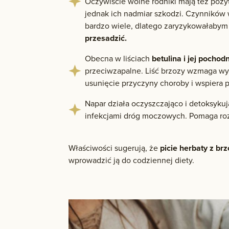
Oczywiście wolne rodniki mają też pozy
jednak ich nadmiar szkodzi. Czynników
bardzo wiele, dlatego zaryzykowałabym
przesadzić.
Obecna w liściach
betulina i jej pocho
przeciwzapalne. Liść brzozy wzmaga wyd
usunięcie przyczyny choroby i wspiera 
Napar działa oczyszczająco i detoksyku
infekcjami dróg moczowych. Pomaga rozp
Właściwości sugerują, że
picie herbaty z br
wprowadzić ją do codziennej diety.