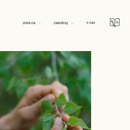
o nas
zioła na
zwiedzaj