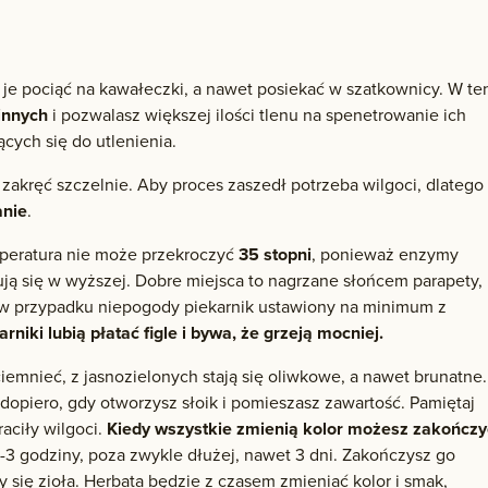
 je pociąć na kawałeczki, a nawet posiekać w szatkownicy. W te
innych
i pozwalasz większej ilości tlenu na spenetrowanie ich
ych się do utlenienia.
i zakręć szczelnie. Aby proces zaszedł potrzeba wilgoci, dlatego
anie
.
mperatura nie może przekroczyć
35 stopni
, ponieważ enzymy
ją się w wyższej. Dobre miejsca to nagrzane słońcem parapety,
w przypadku niepogody piekarnik ustawiony na minimum z
arniki lubią płatać figle i bywa, że grzeją mocniej.
ciemnieć, z jasnozielonych stają się oliwkowe, a nawet brunatne.
 dopiero, gdy otworzysz słoik i pomieszasz zawartość. Pamiętaj
raciły wilgoci.
Kiedy wszystkie zmienią kolor możesz zakończy
-3 godziny, poza zwykle dłużej, nawet 3 dni. Zakończysz go
szy się zioła. Herbata będzie z czasem zmieniać kolor i smak,