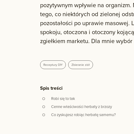
pozytywnym wpływie na organizm. N
tego, co niektórych od zielonej odst
pozostałości po uprawie masowej. L
spokoju, otoczona i otoczony kojącą
zgiełkiem marketu. Dla mnie wybór s
Receptury DIY
Zbieranie ziół
Spis treści
Robi się to tak
Cenne właściwości herbaty z brzozy
Co zyskujesz robiąc herbatę samemu?