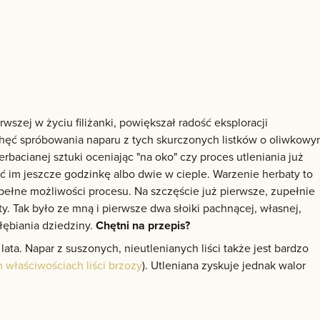
rwszej w życiu filiżanki, powiększał radość eksploracji
Chęć spróbowania naparu z tych skurczonych listków o oliwkow
herbacianej sztuki oceniając "na oko" czy proces utleniania już
ać im jeszcze godzinkę albo dwie w cieple. Warzenie herbaty to
pełne możliwości procesu. Na szczęście już pierwsze, zupełnie
y. Tak było ze mną i pierwsze dwa słoiki pachnącej, własnej,
ębiania dziedziny.
Chętni na przepis?
 lata. Napar z suszonych, nieutlenianych liści także jest bardzo
właściwościach liści brzozy
). Utleniana zyskuje jednak walor