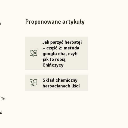
Proponowane artykuły
n
Jak parzyć herbatę?
– część 2: metoda
gongfu cha, czyli
jak to robią
Chińczycy
Skład chemiczny
herbacianych liści
 To
ć