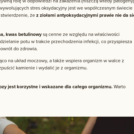
tywną rolę w odpowiedzi na zakażenia (niszczą wtedy patogeny)
 wywołujących stres oksydacyjny jest we współczesnym świecie
 stwierdzenie, że
z ziołami antyoksydacyjnymi prawie nie da si
dna, kwas betulinowy
są cenne ze względu na właściwości
zielanie potu w trakcie przechodzenia infekcji, co przyspiesza
powrót do zdrowia.
jąco na układ moczowy, a także wspiera organizm w walce z
uścić kamienie i wydalić je z organizmu.
zozy jest korzystne i wskazane dla całego organizmu.
Warto