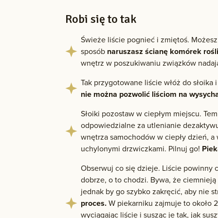
Robi się to tak
Świeże liście pognieć i zmiętoś. Możesz
sposób
naruszasz ścianę komórek rośl
wnętrz w poszukiwaniu związków nadając
Tak przygotowane liście włóż do słoika 
nie można pozwolić liściom na wysych
Słoiki pozostaw w ciepłym miejscu. Te
odpowiedzialne za utlenianie dezaktywu
wnętrza samochodów w ciepły dzień, a 
uchylonymi drzwiczkami. Pilnuj go!
Piek
Obserwuj co się dzieje. Liście powinny 
dobrze, o to chodzi. Bywa, że ciemnieją
jednak by go szybko zakręcić, aby nie st
proces.
W piekarniku zajmuje to około 2
wyciągając liście i susząc je tak, jak su