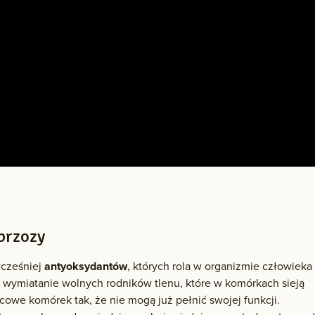
brzozy
wcześniej
antyoksydantów
, których rola w organizmie człowieka
o wymiatanie wolnych rodników tlenu, które w komórkach sieją
cowe komórek tak, że nie mogą już pełnić swojej funkcji.