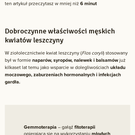
ten artykuł przeczytasz w mniej niż
6 minut
Dobroczynne właściwości męskich
kwiatów leszczyny
W ziołolecznictwie kwiat leszczyny (
Flos coryli
) stosowany
był w formie
naparów, syropów, nalewek i balsamów
już
kilkaset lat temu jako wsparcie w dolegliwościach
układu
moczowego, zaburzeniach hormonalnych i infekcjach
gardła.
Gemmoterapia
– gałąź
fitoterapii
opierająca się na wykorzystaniu
młodych