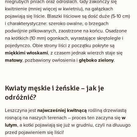
niegrubych pniach oraz odroślach. Gdy zakończy się
kwitnienie (mniej więcej w kwietniu), na gałązkach
pojawiają się liście. Blaszki liściowe są dość duże (5-10 cm)
i charakterystyczne: szeroko owalne, o brzegach
podwójnie piłkowanych, zaostrzone na końcu. Osadzone
na krótkich (10 mm) ogonkach, wyrastające skrętolegle i
pojedynczo. Obie strony liści z początku pokryte są
miękkimi włoskami
, z czasem jednak wierzch staje się
matowy
, pozbawiony owłosienia i
głęboko zielony
.
Kwiaty męskie i żeńskie – jak je
odróżnić?
Leszczyna jest
najwcześniej kwitnącą
rośliną drzewiastą
rosnącą na naszych terenach – proces ten zaczyna się
w
lutym
, a kotki pojawiają się już w grudniu, czyli na dłuuugo
przed pojawieniem się liści!