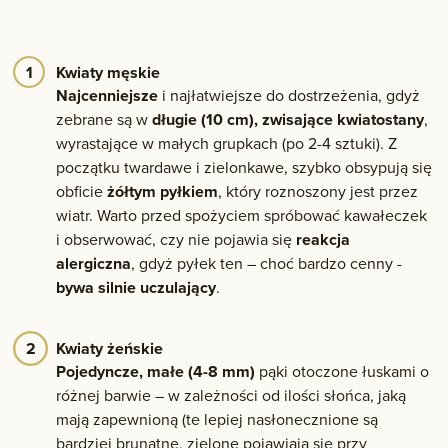
Kwiaty męskie
Najcenniejsze
i najłatwiejsze do dostrzeżenia, gdyż
zebrane są w
długie (10 cm), zwisające kwiatostany
,
wyrastające w małych grupkach (po 2-4 sztuki). Z
początku twardawe i zielonkawe, szybko obsypują się
obficie
żółtym pyłkiem
, który roznoszony jest przez
wiatr. Warto przed spożyciem spróbować kawałeczek
i obserwować, czy nie pojawia się
reakcja
alergiczna
, gdyż pyłek ten – choć bardzo cenny -
bywa silnie uczulający
.
Kwiaty żeńskie
Pojedyncze, małe (4-8 mm)
pąki otoczone łuskami o
różnej barwie – w zależności od ilości słońca, jaką
mają zapewnioną (te lepiej nasłonecznione są
bardziej brunatne, zielone pojawiają się przy