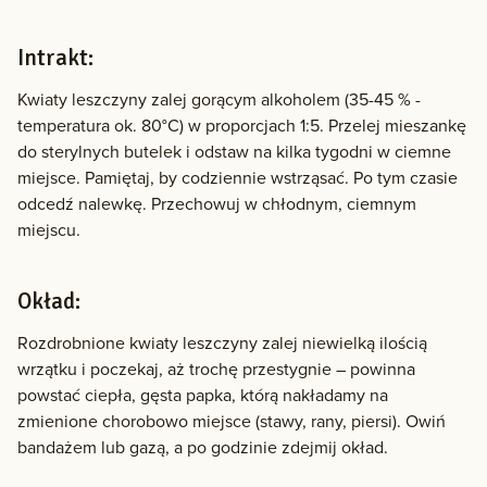
Intrakt:
Kwiaty leszczyny zalej gorącym alkoholem (35-45 % -
temperatura ok. 80°C) w proporcjach 1:5. Przelej mieszankę
do sterylnych butelek i odstaw na kilka tygodni w ciemne
miejsce. Pamiętaj, by codziennie wstrząsać. Po tym czasie
odcedź nalewkę. Przechowuj w chłodnym, ciemnym
miejscu.
Okład:
Rozdrobnione kwiaty leszczyny zalej niewielką ilością
wrzątku i poczekaj, aż trochę przestygnie – powinna
powstać ciepła, gęsta papka, którą nakładamy na
zmienione chorobowo miejsce (stawy, rany, piersi). Owiń
bandażem lub gazą, a po godzinie zdejmij okład.