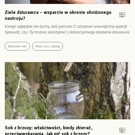
zobacz więcej
Ziele dziurawca – wsparcie w okresie obniżonego
nastroju?
Kiedyś odpędzał złe duchy, dziś pomoże Ci utrzymać wewnętrzny spokój!
Sprawdź, czy i Ty możesz skorzystać z dobroczynnego działania dziurawca.
Zbieranie ziół
Stres, sen, nastrój
Sok z brzozy: właściwości, kiedy zbierać,
przeciwwskazania. Jak pić sok z brzozy?