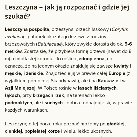
Leszczyna – jak ją rozpoznać i gdzie jej
szukać?
Leszczyna pospolita
, orzeszyna, orzech laskowy (
Corylus
avellana
) - gatunek okazałego krzewu z rodziny
brzozowatych (
Betulaceae
), który zwykle dorasta do ok.
5-6
metrów
. Zdarza się, że przybiera formę drzewa (nawet do 8
m) o miotlastej koronie. To roślina
jednopienna
, co
oznacza, że na jednym okazie znajdują się zawsze
kwiaty i
męskie, i żeńskie
. Znajdziecie ją w prawie całej
Europie
(z
wyjątkiem północnej Skandynawii), ale i na
Kaukazie
i w
Azji Mniejszej
. W Polsce rośnie w
lasach liściastych
,
łąkach
, przy
brzegach rzek
, na terenach lekko
podmokłych
, ale i
suchych
- dobrze odnajduje się w prawie
każdych warunkach.
Leszczynę o tej porze roku poznać możemy po
gładkiej,
cienkiej, popielatej korze
i wielu, lekko ukośnych,