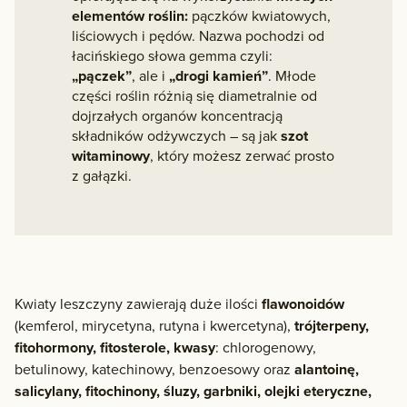
elementów roślin:
pączków kwiatowych,
liściowych i pędów. Nazwa pochodzi od
łacińskiego słowa gemma czyli:
„pączek”
, ale i
„drogi kamień”
. Młode
części roślin różnią się diametralnie od
dojrzałych organów koncentracją
składników odżywczych – są jak
szot
witaminowy
, który możesz zerwać prosto
z gałązki.
Kwiaty leszczyny zawierają duże ilości
flawonoidów
(kemferol, mirycetyna, rutyna i kwercetyna),
trójterpeny,
fitohormony, fitosterole, kwasy
: chlorogenowy,
betulinowy, katechinowy, benzoesowy oraz
alantoinę,
salicylany, fitochinony, śluzy, garbniki, olejki eteryczne,