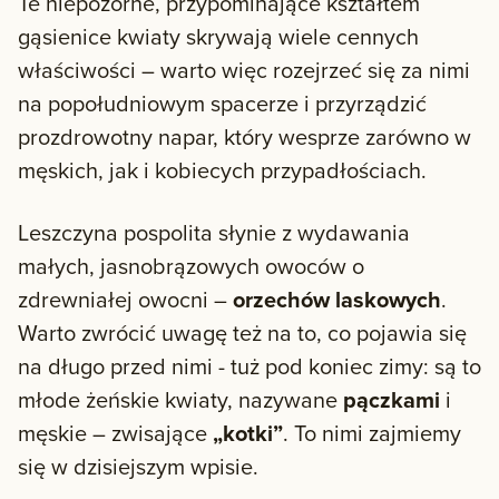
Te niepozorne, przypominające kształtem
gąsienice kwiaty skrywają wiele cennych
właściwości – warto więc rozejrzeć się za nimi
na popołudniowym spacerze i przyrządzić
prozdrowotny napar, który wesprze zarówno w
męskich, jak i kobiecych przypadłościach.
Leszczyna pospolita słynie z wydawania
małych, jasnobrązowych owoców o
zdrewniałej owocni –
orzechów laskowych
.
Warto zwrócić uwagę też na to, co pojawia się
na długo przed nimi - tuż pod koniec zimy: są to
młode żeńskie kwiaty, nazywane
pączkami
i
męskie – zwisające
„kotki”
. To nimi zajmiemy
się w dzisiejszym wpisie.