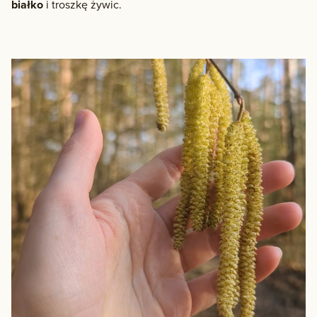
białko
i troszkę żywic.