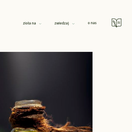
o nas
zioła na
zwiedzaj