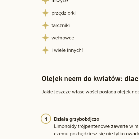
mszyce
przędziorki
tarczniki
wełnowce
i wiele innych!
Olejek neem do kwiatów: dlac
Jakie jeszcze właściwości posiada olejek n
Działa grzybobójczo
Limonoidy trójpentenowe zawarte w mio
czemu pozbędziesz się nie tylko owadów