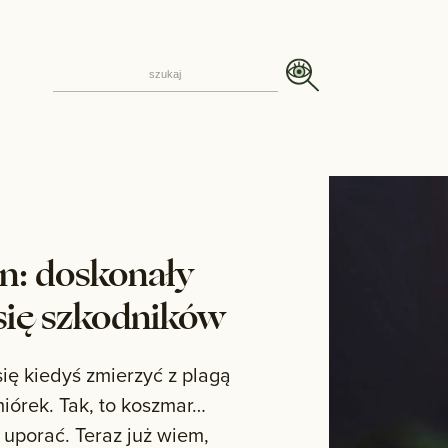
in: doskonały
się szkodników
się kiedyś zmierzyć z plagą
iórek. Tak, to koszmar…
uporać. Teraz już wiem,