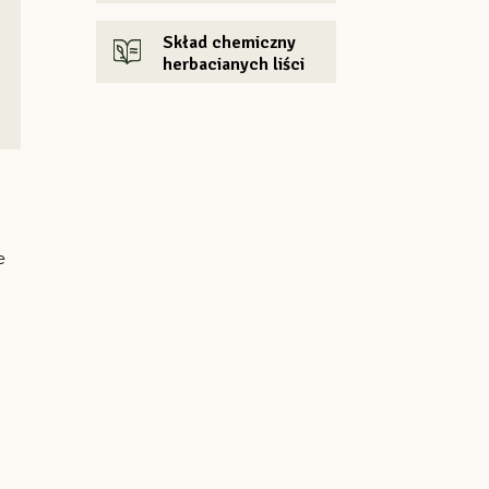
Skład chemiczny
herbacianych liści
e