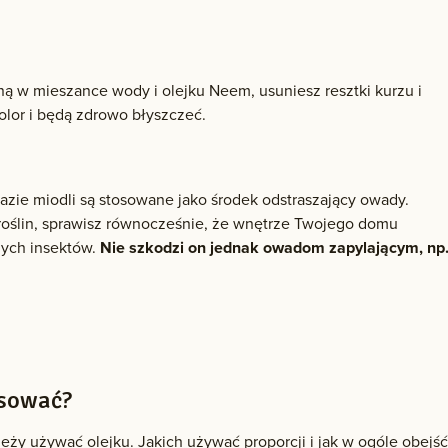
ną w mieszance wody i olejku Neem, usuniesz resztki kurzu i
olor i będą zdrowo błyszczeć.
azie miodli są stosowane jako środek odstraszający owady.
 roślin, sprawisz równocześnie, że wnętrze Twojego domu
nych insektów.
Nie szkodzi on jednak owadom zapylającym, np
osować?
leży używać olejku. Jakich używać proporcji i jak w ogóle obejś