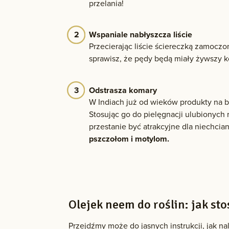
przelania!
Wspaniale nabłyszcza liście
Przecierając liście ściereczką zamoczo
sprawisz, że pędy będą miały żywszy k
Odstrasza komary
W Indiach już od wieków produkty na b
Stosując go do pielęgnacji ulubionych
przestanie być atrakcyjne dla niechcia
pszczołom i motylom.
Olejek neem do roślin: jak st
Przejdźmy może do jasnych instrukcji, jak na