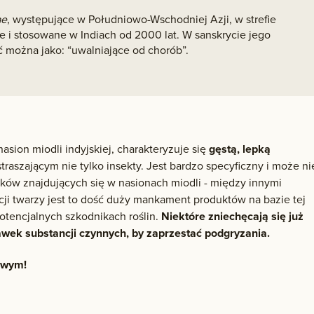
ae
, występujące w Południowo-Wschodniej Azji, w strefie
e i stosowane w Indiach od 2000 lat. W sanskrycie jego
ć można jako: “uwalniające od chorób”.
asion miodli indyjskiej, charakteryzuje się
gęstą, lepką
traszającym nie tylko insekty. Jest bardzo specyficzny i może ni
zków znajdujących się w nasionach miodli - między innymi
cji twarzy jest to dość duży mankament produktów na bazie tej
 potencjalnych szkodnikach roślin.
Niektóre zniechęcają się już
awek substancji czynnych, by zaprzestać podgryzania.
owym!