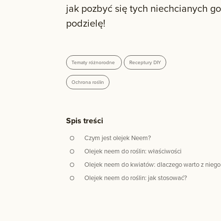
jak pozbyć się tych niechcianych goś
podzielę!
Tematy różnorodne
Receptury DIY
Ochrona roślin
Spis treści
Czym jest olejek Neem?
Olejek neem do roślin: właściwości
Olejek neem do kwiatów: dlaczego warto z niego
Olejek neem do roślin: jak stosować?