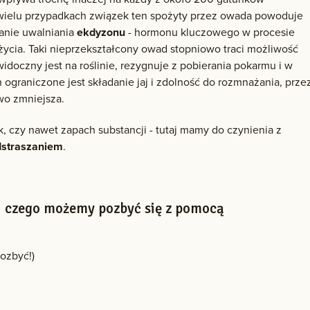
wielu przypadkach związek ten spożyty przez owada powoduje
anie uwalniania
ekdyzonu
- hormonu kluczowego w procesie
życia. Taki nieprzekształcony owad stopniowo traci możliwość
doczny jest na roślinie, rezygnuje z pobierania pokarmu i w
ograniczone jest składanie jaj i zdolność do rozmnażania, prze
owo zmniejsza.
k, czy nawet zapach substancji - tutaj mamy do czynienia z
dstraszaniem
.
li czego możemy pozbyć się z pomocą
pozbyć!)