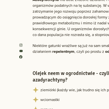
organizmów podatnych na tę substancję. W 
zatrzymanie jego rozwoju poprzez zahamow
prowadzącym do osiągnięcia dorosłej formy 
prawidłowego metabolizmu i mimo iż nadal wi
konsekwencji ginie. U organizmów dorosłych 
co dana populacja nie rozrasta się, a stopni
Niektóre gatunki wrażliwe są już na sam sma
działaniem
repelentnym
, czyli po prostu z
o
Olejek neem w ogrodnictwie - czy
azadyrachtyny?
ziemiórki (każdy wie, jak trudno się ich 
wciornastki