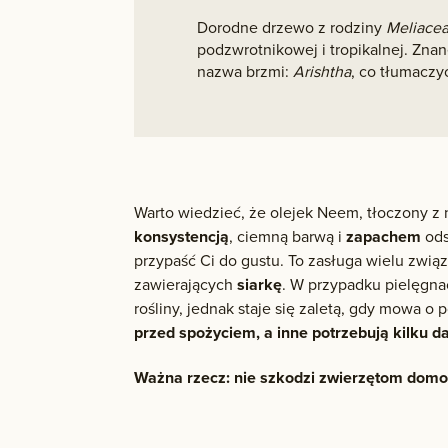
Dorodne drzewo z rodziny
Meliace
podzwrotnikowej i tropikalnej. Znan
nazwa brzmi:
Arishtha
, co tłumaczy
Warto wiedzieć, że olejek Neem, tłoczony z n
konsystencją
, ciemną barwą i
zapachem
ods
przypaść Ci do gustu. To zasługa wielu zwią
zawierających
siarkę
. W przypadku pielęgna
rośliny, jednak staje się zaletą, gdy mowa o
przed spożyciem, a inne potrzebują kilku d
Ważna rzecz: nie szkodzi zwierzętom dom