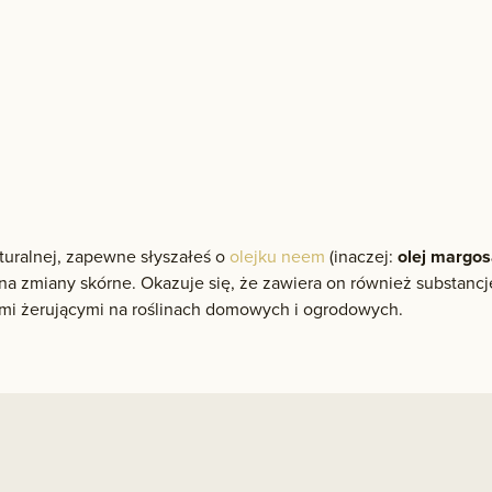
aturalnej, zapewne słyszałeś o
olejku neem
(inaczej:
olej margo
na zmiany skórne. Okazuje się, że zawiera on również substancj
mi żerującymi na roślinach domowych i ogrodowych.