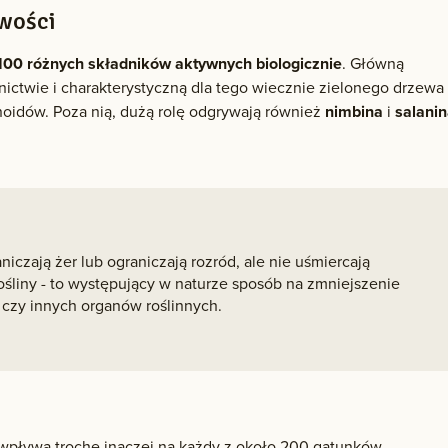
iwości
100 różnych składników aktywnych biologicznie
. Główną
ictwie i charakterystyczną dla tego wiecznie zielonego drzewa
onoidów. Poza nią, dużą rolę odgrywają również
nimbina
i
salani
niczają żer lub ograniczają rozród, ale nie uśmiercają
śliny - to występujący w naturze sposób na zmniejszenie
 czy innych organów roślinnych.
 wpływa trochę inaczej na każdy z około 200 gatunków