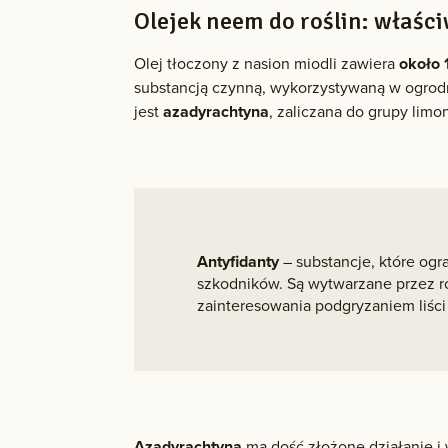
Olejek neem do roślin: właśc
Olej tłoczony z nasion miodli zawiera
około 
substancją czynną, wykorzystywaną w ogrodn
jest
azadyrachtyna
, zaliczana do grupy lim
Antyfidanty
– substancje, które ogra
szkodników. Są wytwarzane przez ro
zainteresowania podgryzaniem liści
Azadyrachtyna
ma dość złożone działanie i