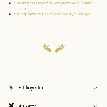
Kurkumina i resweratrol przeciwzapalne combo
idealne
Neurogeneza cz.1: co to jest i na czym polega?
Bibliografia
Healthy Aging & Longevity.
https://examine.com/categories/healthy-
Autorzy
aging-longevity/