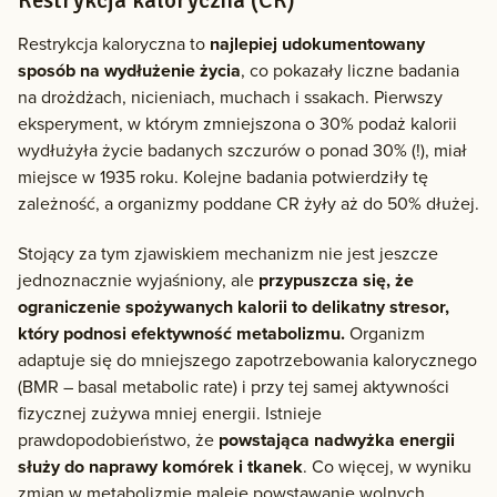
Restrykcja kaloryczna (CR)
Restrykcja kaloryczna to
najlepiej udokumentowany
sposób na wydłużenie życia
, co pokazały liczne badania
na drożdżach, nicieniach, muchach i ssakach. Pierwszy
eksperyment, w którym zmniejszona o 30% podaż kalorii
wydłużyła życie badanych szczurów o ponad 30% (!), miał
miejsce w 1935 roku. Kolejne badania potwierdziły tę
zależność, a organizmy poddane CR żyły aż do 50% dłużej.
Stojący za tym zjawiskiem mechanizm nie jest jeszcze
jednoznacznie wyjaśniony, ale
przypuszcza się, że
ograniczenie spożywanych kalorii to delikatny stresor,
który podnosi efektywność metabolizmu.
Organizm
adaptuje się do mniejszego zapotrzebowania kalorycznego
(BMR – basal metabolic rate) i przy tej samej aktywności
fizycznej zużywa mniej energii. Istnieje
prawdopodobieństwo, że
powstająca nadwyżka energii
służy do naprawy komórek i tkanek
. Co więcej, w wyniku
zmian w metabolizmie maleje powstawanie wolnych