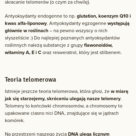
skracanie telomerów (o czym za chwilę).
Antyoksydanty endogenne to np.
glutation, koenzym Q10 i
kwas alfa-liponowy
. Antyoksydanty egzogenne
występują
głównie w roślinach
– na pewno wszyscy o nich
słyszeliście :) Do najlepiej poznanych antyoksydantów
roślinnych należą substancje z grupy
flawonoidów,
witaminy A, E i C
oraz resweratrol, który jest stilbenem.
Teoria telomerowa
Istnieje jeszcze teoria telomerowa, która głosi, że
w miarę
jak się starzejemy, skróceniu ulegają nasze telomery
.
Telomery to końcówki chromosomów, a chromosomy to
upakowane ciasno nici DNA, znajdujące się w jądrach
komórek.
Na przestrzeni naszego życia
DNA ulega licznym