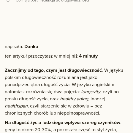
Co mają post i redukcja do długowieczności?
napisała:
Danka
ten artykuł przeczytasz w mniej niż
4 minuty
Zacznijmy od tego, czym jest długowieczność
. W języku
polskim długowieczność rozumiana jest jako
ponadprzeciętna długość życia. W języku angielskim
natomiast rozróżnia się dwa pojęcia:
longevity
, czyli po
prostu długość życia, oraz
healthy aging
, inaczej
healthspan
, czyli starzenie się w zdrowiu – bez
chronicznych chorób lub niepełnosprawności.
Na długość życia ludzkiego wpływa szereg czynników
:
geny to około 20-30%, a pozostała część to styl życia,