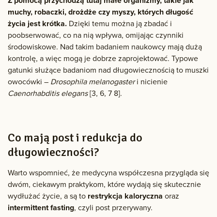
Z pomocą przychodzą tutaj małe organizmy, takie jak
muchy, robaczki, drożdże czy myszy, których długość
życia jest krótka.
Dzięki temu można ją zbadać i
poobserwować, co na nią wpływa, omijając czynniki
środowiskowe. Nad takim badaniem naukowcy mają dużą
kontrolę, a więc mogą je dobrze zaprojektować. Typowe
gatunki służące badaniom nad długowiecznością to muszki
owocówki –
Drosophila melanogaster
i nicienie
Caenorhabditis elegans
[3, 6, 7 8].
Co mają post i redukcja do
długowieczności?
Warto wspomnieć, że medycyna współczesna przygląda się
dwóm, ciekawym praktykom, które wydają się skutecznie
wydłużać życie, a są to
restrykcja kaloryczna
oraz
intermittent fasting
, czyli post przerywany.