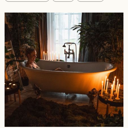
Azjatyckie afrodyzjaki dla mężczyzn
Czy istnieją zioła na libido dla kobiet?
Pączki topoli czarnej - nasza lokalna bomba odpornościowa
Lukrecja i jej działanie przeciwwirusowe i przeciwdrobnoustrojowe
Neurogeneza cz. 3 - naturalni sprzymierzeńcy neurogenezy
Neurogeneza cz. 2 - Jak możemy na nią wpływać?
Neurogeneza cz. 1 - co to jest i na czym polega?
Najlepsze zioła na cukrzycę - subiektywny przegląd aktualnych
badań
Żeń szeń syberyjski i jego moc udokumentowana naukowo
CBD - kannabidiol. Właściwości i zastosowanie w medycynie
Ashwagandha FAQ
Czarnuszka - niedoceniane wsparcie w Hashimoto?
Czy warto stosować guggul w Hashimoto?
Kurkumina i resweratrol - przeciwzapalne combo idealne?
Jak działa ashwagandha w Hashimoto?
Zioła w Hashimoto - czy warto? Wstęp i kilka FAQ
zobacz więcej