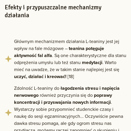
Efekty i przypuszczalne mechanizmy
działania
Głównym mechanizmem działania L-teaniny jest jej
wpływ na fale mózgowe –
teanina potęguje
aktywność fal alfa
. Są one charakterystyczne dla stanu
odprężenia umysłu lub też stanu
medytacji
. Warto
mieć na uwadze, że w takim stanie najlepiej jest się
uczyć, działać i kreować!
[18]
Zdolność L-teaniny do
łagodzenia stresu i napięcia
nerwowego
również przyczynia się do
poprawy
koncentracji i przyswajania nowych informacji
.
Wystarczy sobie przypomnieć studenckie czasy i
naukę do sesji egzaminacyjnych... Oczywiście pewna
dawka stresu pomaga, ale gdy ogrom stresu nas
przytłacza, możemy raczej zapomnieć o skupieniu i