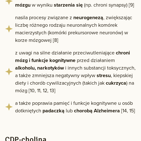
mózgu
w wyniku
starzenia się
(np. chroni synapsy) [9]
nasila procesy związane z
neurogenezą
, zwiększając
liczbę różnego rodzaju neuronalnych komórek
macierzystych (komórki prekursorowe neuronów) w
korze mózgowej [8]
z uwagi na silne działanie przeciwutleniające
chroni
mózg i funkcje kognitywne
przed działaniem
alkoholu, narkotyków
i innych substancji toksycznych,
a także zmniejsza negatywny wpływ
stresu
, kiepskiej
diety i chorób cywilizacyjnych (takich jak
cukrzyca
) na
mózg [10, 11, 12, 13]
a także poprawia pamięć i funkcje kognitywne u osób
dotkniętych
padaczką
lub
chorobą Alzheimera
[14, 15]
CDP-cholina