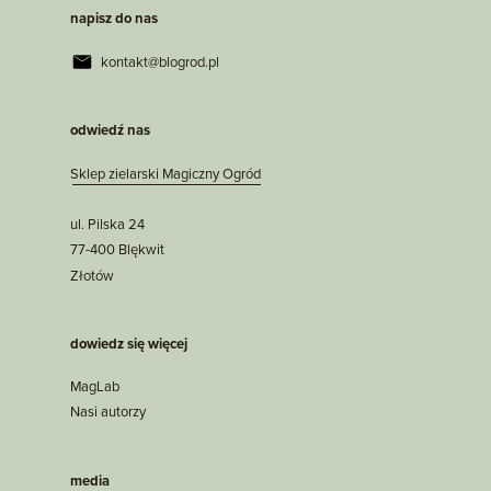
napisz do nas
kontakt@blogrod.pl
odwiedź nas
Sklep zielarski Magiczny Ogród
ul. Pilska 24
77-400 Blękwit
Złotów
dowiedz się więcej
MagLab
Nasi autorzy
media