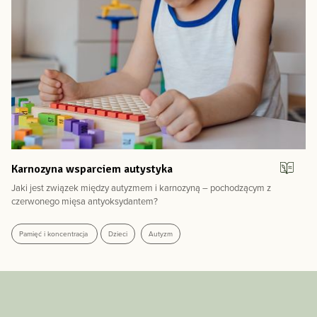
Karnozyna wsparciem autystyka
Jaki jest związek między autyzmem i karnozyną – pochodzącym z
czerwonego mięsa antyoksydantem?
Pamięć i koncentracja
Dzieci
Autyzm