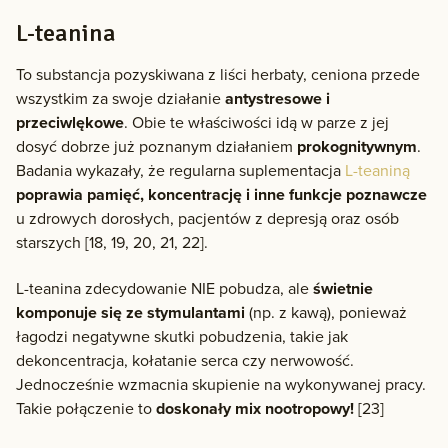
L-teanina
To substancja pozyskiwana z liści herbaty, ceniona przede
wszystkim za swoje działanie
antystresowe i
przeciwlękowe
. Obie te właściwości idą w parze z jej
dosyć dobrze już poznanym działaniem
prokognitywnym
.
Badania wykazały, że regularna suplementacja
L-teaniną
poprawia pamięć, koncentrację i inne funkcje poznawcze
u zdrowych dorosłych, pacjentów z depresją oraz osób
starszych [18, 19, 20, 21, 22].
L-teanina zdecydowanie NIE pobudza, ale
świetnie
komponuje się ze stymulantami
(np. z kawą), ponieważ
łagodzi negatywne skutki pobudzenia, takie jak
dekoncentracja, kołatanie serca czy nerwowość.
Jednocześnie wzmacnia skupienie na wykonywanej pracy.
Takie połączenie to
doskonały mix nootropowy!
[23]