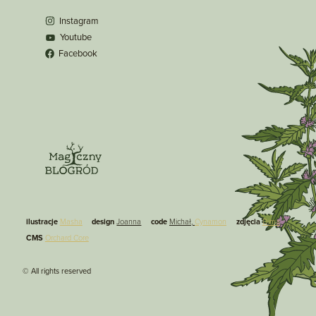
Instagram
Youtube
Facebook
ilustracje
Masha
design
Joanna
code
Michał,
Cynamon
zdjęcia
Dima
CMS
Orchard Core
© All rights reserved