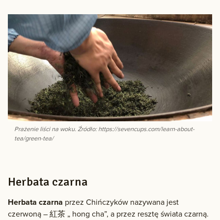
Prażenie liści na woku. Źródło: https://sevencups.com/learn-about-
tea/green-tea/
Herbata czarna
Herbata czarna
przez Chińczyków nazywana jest
czerwoną – 紅茶 „ hong cha”, a przez resztę świata czarną.