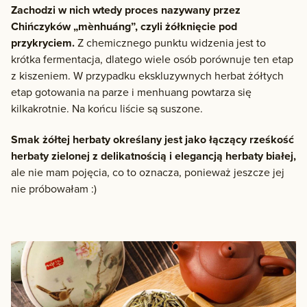
Zachodzi w nich wtedy proces nazywany przez
Chińczyków „mènhuáng”, czyli żółknięcie pod
przykryciem.
Z chemicznego punktu widzenia jest to
krótka fermentacja, dlatego wiele osób porównuje ten etap
z kiszeniem. W przypadku ekskluzywnych herbat żółtych
etap gotowania na parze i menhuang powtarza się
kilkakrotnie. Na końcu liście są suszone.
Smak żółtej herbaty określany jest jako łączący rześkość
herbaty zielonej z delikatnością i elegancją herbaty białej,
ale nie mam pojęcia, co to oznacza, ponieważ jeszcze jej
nie próbowałam :)