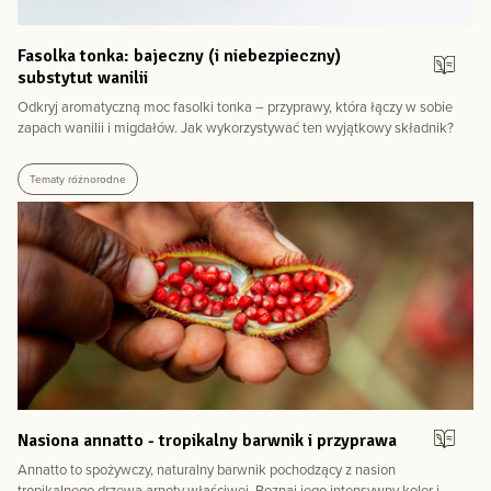
Fasolka tonka: bajeczny (i niebezpieczny)
substytut wanilii
Odkryj aromatyczną moc fasolki tonka – przyprawy, która łączy w sobie
zapach wanilii i migdałów. Jak wykorzystywać ten wyjątkowy składnik?
Tematy różnorodne
Nasiona annatto - tropikalny barwnik i przyprawa
Annatto to spożywczy, naturalny barwnik pochodzący z nasion
tropikalnego drzewa arnoty właściwej. Poznaj jego intensywny kolor i