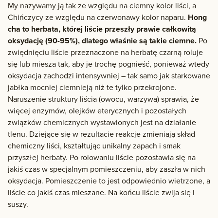
My nazywamy ją tak ze względu na ciemny kolor liści, a
Chińczycy ze względu na czerwonawy kolor naparu.
Hong
cha to herbata, której liście przeszły prawie całkowitą
oksydację (90-95%), dlatego właśnie są takie ciemne.
Po
zwiędnięciu liście przeznaczone na herbatę czarną roluje
się lub miesza tak, aby je trochę pognieść, ponieważ wtedy
oksydacja zachodzi intensywniej – tak samo jak starkowane
jabłka mocniej ciemnieją niż te tylko przekrojone.
Naruszenie struktury liścia (owocu, warzywa) sprawia, że
więcej enzymów, olejków eterycznych i pozostałych
związków chemicznych wystawionych jest na działanie
tlenu. Dziejące się w rezultacie reakcje zmieniają skład
chemiczny liści, kształtując unikalny zapach i smak
przyszłej herbaty. Po rolowaniu liście pozostawia się na
jakiś czas w specjalnym pomieszczeniu, aby zaszła w nich
oksydacja. Pomieszczenie to jest odpowiednio wietrzone, a
liście co jakiś czas mieszane. Na końcu liście zwija się i
suszy.