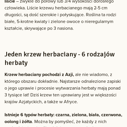
liście
– zwykle do połowy lub 3/4 wysokości dorosłego
człowieka. Liście krzewu herbacianego mają 2-5 cm
długości, są dość szerokie i połyskujące. Roślina ta rodzi
białe, 5-krotne kwiaty i zielone owoce o nieregularnym
kształcie, skrywające po 3 nasiona.
Jeden krzew herbaciany - 6 rodzajów
herbaty
Krzew herbaciany pochodzi z Azji,
ale nie wiadomo, z
którego obszaru dokładnie. Najstarsze odnalezione zapiski
o jego uprawie i procesie wytwarzania herbaty mają ponad
3 tysiące lat! Dziś krzew ten uprawiany jest w większości
krajów Azjatyckich, a także w Afryce.
Istnieje 6 typów herbaty: czarna, zielona, biała, czerwona,
oolong i żółta
. Można by pomyśleć, że każdy z nich