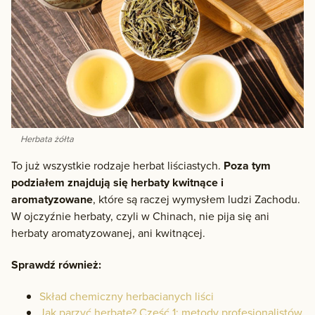
Herbata żółta
To już wszystkie rodzaje herbat liściastych.
Poza tym
podziałem znajdują się herbaty kwitnące i
aromatyzowane
, które są raczej wymysłem ludzi Zachodu.
W ojczyźnie herbaty, czyli w Chinach, nie pija się ani
herbaty aromatyzowanej, ani kwitnącej.
Sprawdź również:
Skład chemiczny herbacianych liści
Jak parzyć herbatę? Część 1: metody profesjonalistów