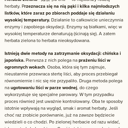
herbaty. P
rzeznacza się na nią pąki i kilka najmłodszych
listków, które zaraz po zbiorach poddaje się działaniu
wysokiej temperatury.
Działanie to całkowicie unieczynnia
enzymy i zapobiega oksydacji. Enzymy są białkami, więc w
wysokiej temperaturze denaturują (ścinają się). A zatem
herbata zielona to herbata nieoksydowana.
Istnieją dwie metody na zatrzymanie oksydacji: chińska i
japońska.
Pierwsza z nich polega na
prażeniu liści w
ogromnych wokach
. Osoba, która się tym zajmuje,
nieustannie przewraca stertę liści, aby proces przebiegał
równomiernie i nic się nie przypaliło. Druga metoda polega
na
ugotowaniu liści w parze wodnej
, do czego
wykorzystuje się specjalne parowary. W tym przypadku
proces również jest uważnie kontrolowany. Oba te sposoby
istotnie wpływają na wygląd, smak i aromat herbaty. Jeśli
choć raz zrobicie porównanie, już na zawsze będziecie
wiedzieli o co chodzi. Po zielonej herbacie od razu widać,