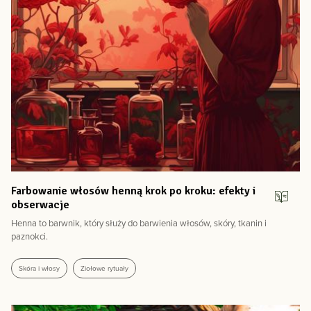
Ilex guayusa jako niedoceniany sposób na pogłębienie podróży
psychodelicznej
Kratom – egzotyczna heroina czy może tajska koka? Pochodzenie,
działanie, zagrożenia oraz status prawny w Polsce i na świecie
Triphala – starożytna medycyna dla zdrowia jelit. Czy ma
zastosowanie współcześnie?
Zioła na dobry sen: 5 roślin o najlepiej udokumentowanym działaniu
Jak parzyć herbatę? – część 2: metoda gongfu cha, czyli jak to
robią Chińczycy
Jak parzyć herbatę? – Część 1, czyli metody profesjonalistów oraz
moje osobiste wnioski.
Skład chemiczny herbacianych liści
5 roślin ułatwiających przetrwanie alergii na pyłki
Farbowanie włosów henną krok po kroku: efekty i
4 substancje nieśmiertelności
obserwacje
Długowieczność - czy to wciąż tajemnica?
Henna to barwnik, który służy do barwienia włosów, skóry, tkanin i
Naturalne stymulanty - jak działają, czym się różnią i jak je stosować?
paznokci.
Suplementy na bezsenność oraz o tym, co nie działa
Czy marihuana pomaga na sen? Czyli o wpływie THC i CBD na rytm
Skóra i włosy
Ziołowe rytuały
snu naukowym okiem
Bezsenność - objawy, definicja i pierwsze kroki, jakie należy podjąć
Azjatyckie afrodyzjaki dla mężczyzn