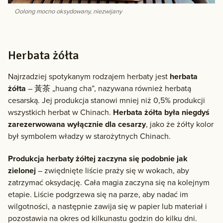
Oolong mocno oksydowany, niezwijany
Herbata żółta
Najrzadziej spotykanym rodzajem herbaty jest
herbata
żółta
– 黃茶 „huang cha”, nazywana również herbatą
cesarską. Jej produkcja stanowi mniej niż 0,5% produkcji
wszystkich herbat w Chinach.
Herbata żółta była niegdyś
zarezerwowana wyłącznie dla cesarzy
, jako że żółty kolor
był symbolem władzy w starożytnych Chinach.
Produkcja herbaty żółtej zaczyna się podobnie jak
zielonej
– zwiędnięte liście praży się w wokach, aby
zatrzymać oksydację. Cała magia zaczyna się na kolejnym
etapie. Liście podgrzewa się na parze, aby nadać im
wilgotności, a następnie zawija się w papier lub materiał i
pozostawia na okres od kilkunastu godzin do kilku dni.