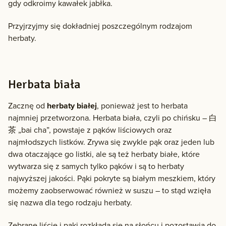
gdy odkroimy kawałek jabłka.
Przyjrzyjmy się dokładniej poszczególnym rodzajom
herbaty.
Herbata biała
Zacznę od
herbaty białej
, ponieważ jest to herbata
najmniej przetworzona. Herbata biała, czyli po chińsku – 白
茶 „bai cha”, powstaje z pąków liściowych oraz
najmłodszych listków. Zrywa się zwykle pąk oraz jeden lub
dwa otaczające go listki, ale są też herbaty białe, które
wytwarza się z samych tylko pąków i są to herbaty
najwyższej jakości. Pąki pokryte są białym meszkiem, który
możemy zaobserwować również w suszu – to stąd wzięła
się nazwa dla tego rodzaju herbaty.
Zebrane liście i pąki rozkłada się na słońcu i pozostawia do