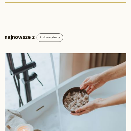
najnowsze z
Ziołowe rytuały
Danka
Z wykształcenia dietetyczka, z zamiłowania zielarka, joginka,
podróżniczka i dj-ka. Od 2016 r. jest częścią Magicznego
Ogrodu jako jedna z autorek opisów, które czytacie na stronie.
Od niedawna udziela się także jako prezenterka ziół na naszym
kanale na YouTubie. Jej misją jest wnikliwy research, szerzenie
wiedzy zielarskiej, walka z dezinformacją i nadinterpretacją
oraz dbałość o poprawne używanie języka polskiego. Masz
pytanie, komentarz? Napisz do mnie :) fb: Danka Błaszczak ig:
@tha.noota
Inne artykuły
Suplementy na odchudzanie – prawda czy ściema? Które wybrać,
jak działają i jak je stosować?