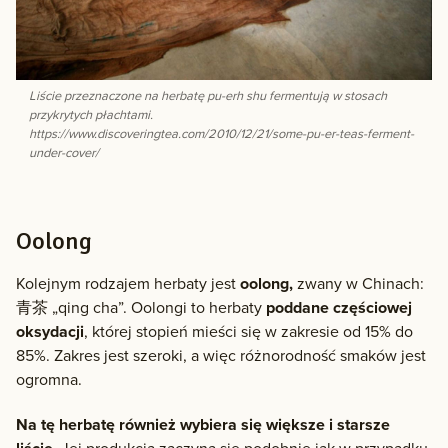
Liście przeznaczone na herbatę pu-erh shu fermentują w stosach
przykrytych płachtami.
https://www.discoveringtea.com/2010/12/21/some-pu-er-teas-ferment-
under-cover/
Oolong
Kolejnym rodzajem herbaty jest
oolong,
zwany w Chinach:
青茶 „qing cha”. Oolongi to herbaty
poddane częściowej
oksydacji
, której stopień mieści się w zakresie od 15% do
85%. Zakres jest szeroki, a więc różnorodność smaków jest
ogromna.
Na tę herbatę również wybiera się większe i starsze