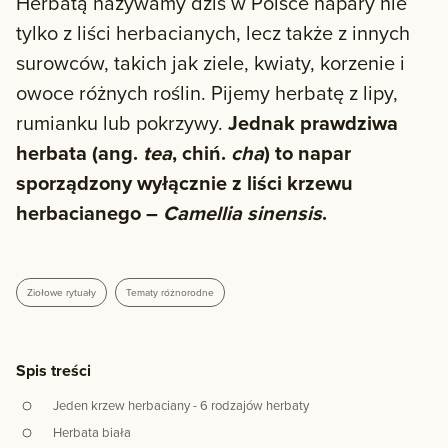
Herbatą nazywamy dziś w Polsce napary nie
tylko z liści herbacianych, lecz także z innych
surowców, takich jak ziele, kwiaty, korzenie i
owoce różnych roślin. Pijemy herbatę z lipy,
rumianku lub pokrzywy.
Jednak prawdziwa
herbata (ang.
tea
, chiń.
cha
) to napar
sporządzony wyłącznie z liści krzewu
herbacianego –
Camellia sinensis
.
Ziołowe rytuały
Tematy różnorodne
Spis treści
Jeden krzew herbaciany - 6 rodzajów herbaty
Herbata biała