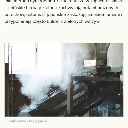
jaką metodą była robiona. Czuć to także w zapachu i smaku
– chińskie herbaty zielone zachwycają nutami prażonych
orzechów, natomiast japońskie zaskakują smakiem umami i
przypominają często bulion z zielonych warzyw.
Gotowanie liści na parze