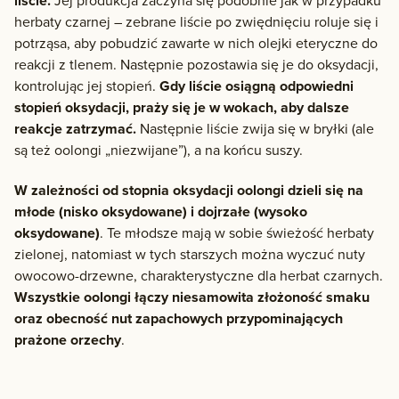
liście.
Jej produkcja zaczyna się podobnie jak w przypadku
herbaty czarnej – zebrane liście po zwiędnięciu roluje się i
potrząsa, aby pobudzić zawarte w nich olejki eteryczne do
reakcji z tlenem. Następnie pozostawia się je do oksydacji,
kontrolując jej stopień.
Gdy liście osiągną odpowiedni
stopień oksydacji, praży się je w wokach, aby dalsze
reakcje zatrzymać.
Następnie liście zwija się w bryłki (ale
są też oolongi „niezwijane”), a na końcu suszy.
W zależności od stopnia oksydacji oolongi dzieli się na
młode (nisko oksydowane) i dojrzałe (wysoko
oksydowane)
. Te młodsze mają w sobie świeżość herbaty
zielonej, natomiast w tych starszych można wyczuć nuty
owocowo-drzewne, charakterystyczne dla herbat czarnych.
Wszystkie oolongi łączy niesamowita złożoność smaku
oraz obecność nut zapachowych przypominających
prażone orzechy
.