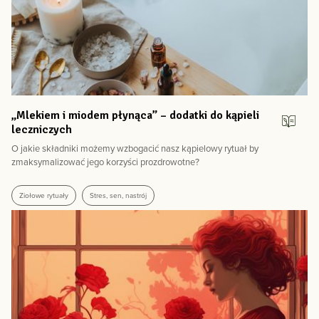
Detoks organizmu - hit czy kit? Czy oczyszczanie organizmu jest
nam potrzebne i jak mądrze do tego podejść?
Jak zrobić nalewkę ziołową? Przygotowanie i przepisy na nalewki
lecznicze
Naturalne afrodyzjaki dla kobiet – kontynuacja
Jak prawidłowo parzyć zioła?
Poznaj najlepsze suplementy na pamięć i koncentrację! cz. 2
„Mlekiem i miodem płynąca” – dodatki do kąpieli
Poznaj najlepsze suplementy na koncentrację i pamięć! cz. 1
leczniczych
Jak szybko pozbyć się przeziębienia za pomocą ziół i dlaczego nie
warto sięgać po preparaty z apteki?
O jakie składniki możemy wzbogacić nasz kąpielowy rytuał by
zmaksymalizować jego korzyści prozdrowotne?
Mandragora – deliryczna roślina z obszaru Morza Śródziemnego
Opryszczka wargowa – czy istnieją naturalne sposoby, aby się jej
pozbyć?
Ziołowe rytuały
Stres, sen, nastrój
Naturalne remedium na wrzody żołądka i dwunastnicy
Wrzody żołądka i dwunastnicy – skąd się biorą i jak sobie z nimi
radzić? Wskazówki lifestylowe i podstawy diety przeciwwrzodowej
Zioła miłości, czyli afrodyzjaki dla kobiet i mężczyzn
Kava kava – fakty i mity na temat jej toksyczności oraz regulacje
prawne w Polsce i na świecie
Kwas hialuronowy – 3 fakty, które Cię zaskoczą!