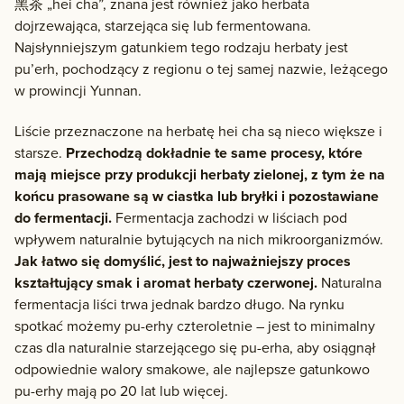
黑茶 „hei cha”, znana jest również jako herbata
dojrzewająca, starzejąca się lub fermentowana.
Najsłynniejszym gatunkiem tego rodzaju herbaty jest
pu’erh, pochodzący z regionu o tej samej nazwie, leżącego
w prowincji Yunnan.
Liście przeznaczone na herbatę hei cha są nieco większe i
starsze.
Przechodzą dokładnie te same procesy, które
mają miejsce przy produkcji herbaty zielonej, z tym że na
końcu prasowane są w ciastka lub bryłki i pozostawiane
do fermentacji.
Fermentacja zachodzi w liściach pod
wpływem naturalnie bytujących na nich mikroorganizmów.
Jak łatwo się domyślić, jest to najważniejszy proces
kształtujący smak i aromat herbaty czerwonej.
Naturalna
fermentacja liści trwa jednak bardzo długo. Na rynku
spotkać możemy pu-erhy czteroletnie – jest to minimalny
czas dla naturalnie starzejącego się pu-erha, aby osiągnął
odpowiednie walory smakowe, ale najlepsze gatunkowo
pu-erhy mają po 20 lat lub więcej.