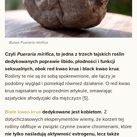
Bulwa Pueraria mirifica
Czyli
Pueraria mirifica
, to jedna z trzech tajskich roślin
dedykowanych poprawie libido, płodności i funkcji
seksualnych, obok red kwao krua i black kwao krua
.
Rośliny te nie są ze sobą spokrewnione, ale łączy je
podobny wygląd i poniekąd również działanie. O red kwao
krua napisałam w poprzednim artykule, omawiając
azjatyckie afrodyzjaki dla mężczyzn [5].
Białe kwao krua
dedykowane jest kobietom
. Z
dotychczasowych eksperymentów wiemy, że korzeń tej
rośliny obfituje w związki czynne zwane chromenami, które
nie tylko naśladują aktywność estrogenu, lecz także