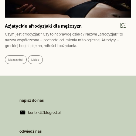
Azjatyckie afrodyzjaki dla mężczyzn
Czym jest afrodyzjak? Czy to naprawdę działa? Nazwa „afrodyzjak” to
nazwa współczesna – pochodzi od imienia mitologicznej Afrodyty –
greckiej bogini piękna, miłości i pożądania.
Mężczyźni
Libido
napisz do nas
kontakt@blogrod.pl
odwiedź nas