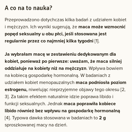
A co na to nauka?
Przeprowadzono dotychczas kilka badań z udziałem kobiet
i mężczyzn. Ich wyniki sugerują, że
maca może wzmocnić
popęd seksualny u obu płci, jeśli stosowana jest
regularnie przez co najmniej kilka tygodni
[1].
Ja wybrałam macę w zestawieniu dedykowanym dla
kobiet, ponieważ po pierwsze: uważam, że maca silniej
oddziałuje na kobiety niż na mężczyzn
. Wpływa bowiem
na kobiecą gospodarkę hormonalną. W badaniach z
udziałem kobiet menopauzalnych
maca podniosła poziom
estrogenu,
niwelując nieprzyjemne objawy tego okresu [2,
3]. Za takim efektem naturalnie idzie poprawa libido i
funkcji seksualnych. Jednak
maca poprawiła kobiece
libido również bez wpływu na gospodarkę hormonalną
[4]. Typowa dawka stosowana w badaniach to
2 g
sproszkowanej macy na dzień.