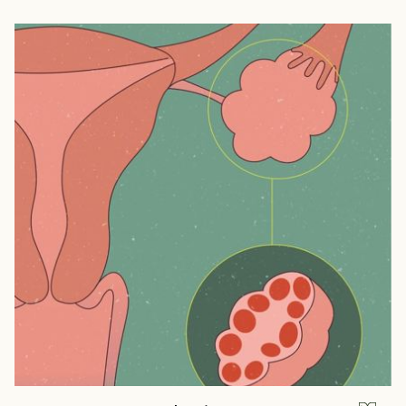
snu naukowym okiem
Bezsenność - objawy, definicja i pierwsze kroki, jakie należy podjąć
Azjatyckie afrodyzjaki dla mężczyzn
Pączki topoli czarnej - nasza lokalna bomba odpornościowa
Lukrecja i jej działanie przeciwwirusowe i przeciwdrobnoustrojowe
Neurogeneza cz. 3 - naturalni sprzymierzeńcy neurogenezy
Neurogeneza cz. 2 - Jak możemy na nią wpływać?
Neurogeneza cz. 1 - co to jest i na czym polega?
Najlepsze zioła na cukrzycę - subiektywny przegląd aktualnych
badań
Żeń szeń syberyjski i jego moc udokumentowana naukowo
CBD - kannabidiol. Właściwości i zastosowanie w medycynie
Ashwagandha FAQ
Czarnuszka - niedoceniane wsparcie w Hashimoto?
Czy warto stosować guggul w Hashimoto?
Kurkumina i resweratrol - przeciwzapalne combo idealne?
Jak działa ashwagandha w Hashimoto?
Zioła w Hashimoto - czy warto? Wstęp i kilka FAQ