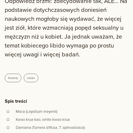
Odpowiedź brzmi: zdecydowanie tak, ALE… Na
podstawie dotychczasowych doniesień
naukowych mogłoby się wydawać, że więcej
jest ziół, które wzmacniają popęd seksualny u
mężczyzn niż u kobiet. Ja jednak uważam, że
temat kobiecego libido wymaga po prostu
więcej uwagi i więcej badań.
Kobiety
Libido
Spis treści
Maca (Lepidium meyenii)
Kwao krua kao, white kwao krua
Damiana (Turnera diffusa, T. aphrodisiaca)