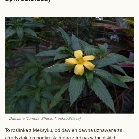
Damiana (Turnera diffusa, T. aphrodisiaca)
To roślinka z Meksyku, od dawien dawna uznawana za
afrodyzjak, co podkreśla jedna z jej nazw łacińskich.