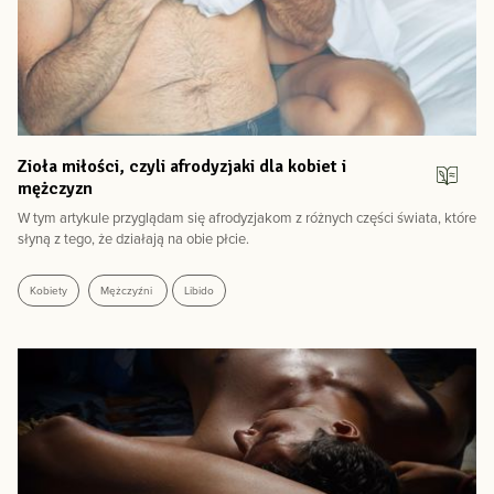
Zioła miłości, czyli afrodyzjaki dla kobiet i
mężczyzn
W tym artykule przyglądam się afrodyzjakom z różnych części świata, które
słyną z tego, że działają na obie płcie.
Kobiety
Mężczyźni
Libido